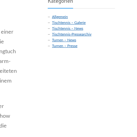
Kategorien
Allgemein
Tischtennis – Galerie
Tischtennis – News
 einer
Tischtennis-Pressearchiv
Turnen – News
ie
Turnen – Presse
ungtuch
harm-
eiteten
einem
er
 Show
die