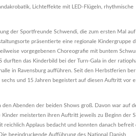
akrobatik, Lichteffekte mit LED-Flügeln, rhythmische
ilung der Sportfreunde Schwendi, die zum ersten Mal auf
altungsorte präsentierte eine regionale Kindergruppe d
 teilweise vorgegebenen Choreografie mit buntem Schw
 durften das Kinderbild bei der Turn-Gala in der ratiop
lle in Ravensburg aufführen. Seit den Herbstferien ber
echs und 15 Jahren begeistert auf diesen Auftritt vor 
an den Abenden der beiden Shows groß. Davon war auf d
 Kinder meisterten ihren Auftritt jeweils zu Beginn der
t reichlich Applaus bedacht und konnten danach befreit 
Die beeindruckende Aufführung des National Danish