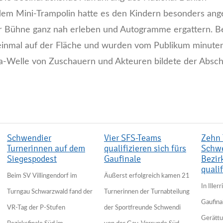
em Mini-Trampolin hatte es den Kindern besonders ang
 der Bühne ganz nah erleben und Autogramme ergattern. 
 einmal auf der Fläche und wurden vom Publikum minute
la-Welle von Zuschauern und Akteuren bildete der Absch
Schwendier
Vier SFS-Teams
Zehn 
Turnerinnen auf dem
qualifizieren sich fürs
Schwe
Siegespodest
Gaufinale
Bezir
qualif
Beim SV Villingendorf im
Äußerst erfolgreich kamen 21
In Iller
Turngau Schwarzwald fand der
Turnerinnen der Turnabteilung
Gaufina
VR-Tag der P-Stufen
der Sportfreunde Schwendi
Gerättu