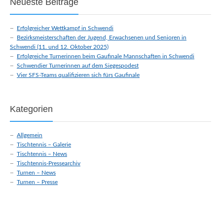
Neueste Beiträge
der VR-Tag der P-Stufen
Turnabteilung der
Erfolgreicher Wettkampf in Schwendi
Bezirksfinale Süd im...
Sportfreunde Schwendi
Bezirksmeisterschaften der Jugend, Erwachsenen und Senioren in
von der Gau-Vorrunde
Schwendi (11. und 12. Oktober 2025)
Erfolgreiche Turnerinnen beim Gaufinale Mannschaften in Schwendi
Süd...
Schwendier Turnerinnen auf dem Siegespodest
Zehn Turnerinnen
Schwendier
Vier SFS-Teams qualifizieren sich fürs Gaufinale
von Schwendi für
Turnerinnen
Bezirksfinale
glänzen
qualifiziert
Kategorien
Am vergangenen Sonntag
In Illerrieden fand das
fand in der vollbesetzten
Allgemein
Gaufinale der VR-
Gemeindeturnhalle das
Tischtennis – Galerie
Tischtennis – News
Talentiade Gerätturnen
Gaufinale Mannschaften
Tischtennis-Pressearchiv
Einzel weiblich des Turngau
Turnen – News
der P-Stufen in...
Turnen – Presse
Ulm statt....
Turnabteilung
Lisa Seipel und
erlebt tolles
Dana Manz im
Bezirkskinderturnfest
Landesfinale