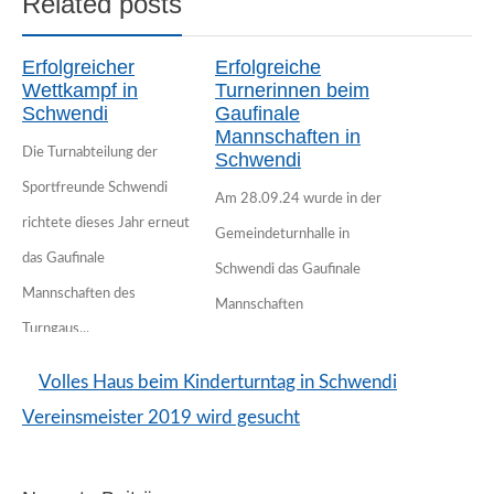
Related posts
Erfolgreicher
Erfolgreiche
Wettkampf in
Turnerinnen beim
Schwendi
Gaufinale
Mannschaften in
Die Turnabteilung der
Schwendi
Sportfreunde Schwendi
Am 28.09.24 wurde in der
richtete dieses Jahr erneut
Gemeindeturnhalle in
das Gaufinale
Schwendi das Gaufinale
Mannschaften des
Mannschaften
Turngaus...
ausgetragen. Am Start...
Schwendier
Vier SFS-Teams
Volles Haus beim Kinderturntag in Schwendi
Turnerinnen auf
qualifizieren sich
dem Siegespodest
fürs Gaufinale
Vereinsmeister 2019 wird gesucht
Beim SV Villingendorf im
Äußerst erfolgreich kamen
Turngau Schwarzwald fand
21 Turnerinnen der